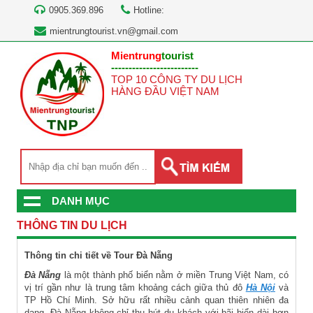
0905.369.896
Hotline:
mientrungtourist.vn@gmail.com
Mientrung
tourist
-------------------------
TOP 10 CÔNG TY DU LỊCH
HÀNG ĐẦU VIỆT NAM
DANH MỤC
THÔNG TIN DU LỊCH
Thông tin chi tiết về Tour Đà Nẵng
Đà Nẵng
là một thành phố biển nằm ở miền Trung Việt Nam, có
vị trí gần như là trung tâm khoảng cách giữa thủ đô
Hà Nội
và
TP Hồ Chí Minh. Sở hữu rất nhiều cảnh quan thiên nhiên đa
dạng, Đà Nẵng không chỉ thu hút du khách với bãi biển dài hơn