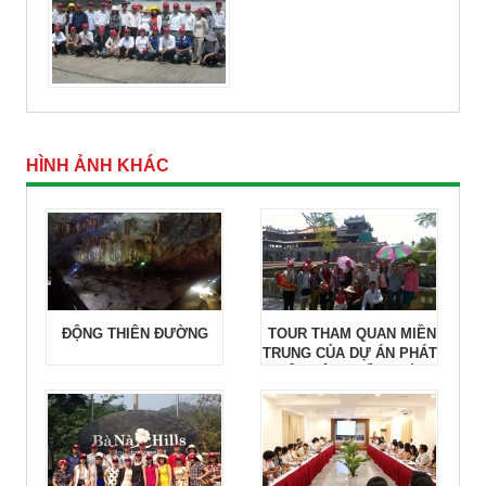
HÌNH ẢNH KHÁC
ĐỘNG THIÊN ĐƯỜNG
TOUR THAM QUAN MIỀN
TRUNG CỦA DỰ ÁN PHÁT
TRIỂN CỘNG ĐỒNG BÌNH
THUẬN