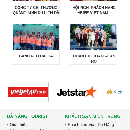
CÔNG TY CHỊ THƯƠNG-
HỘI NGHỊ KHÁCH HÀNG
QUẢNG NINH DU LỊCH ĐÀ
HEIFE VIỆT NAM
NẴNG 2015
BÁNH KẸO HẢI HÀ
ĐOÀN CHỊ HOÀNG-CẦN
THƠ
ĐÀ NẴNG TOURIST
KHÁCH SẠN MIỀN TRUNG
Giới thiệu
Khách sạn Vian Đà Nẵng