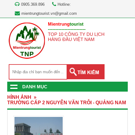
0905.369.896
Hotline:
mientrungtourist.vn@gmail.com
Mientrung
tourist
-------------------------
TOP 10 CÔNG TY DU LỊCH
HÀNG ĐẦU VIỆT NAM
DANH MỤC
HÌNH ẢNH
»
TRƯỜNG CẤP 2 NGUYỄN VĂN TRỖI - QUẢNG NAM