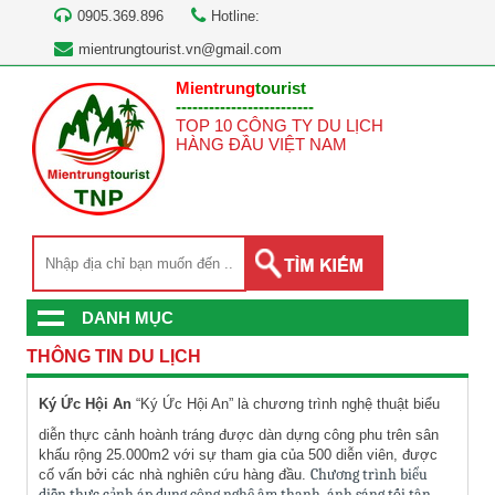
0905.369.896
Hotline:
mientrungtourist.vn@gmail.com
Mientrung
tourist
-------------------------
TOP 10 CÔNG TY DU LỊCH
HÀNG ĐẦU VIỆT NAM
DANH MỤC
THÔNG TIN DU LỊCH
Ký Ức Hội An
“Ký Ức Hội An” là chương trình nghệ thuật biểu
diễn thực cảnh hoành tráng được dàn dựng công phu trên sân
khấu rộng 25.000m2 với sự tham gia của 500 diễn viên, được
Chương trình biểu
cố vấn bởi các nhà nghiên cứu hàng đầu.
diễn thực cảnh áp dụng công nghệ âm thanh, ánh sáng tối tân,