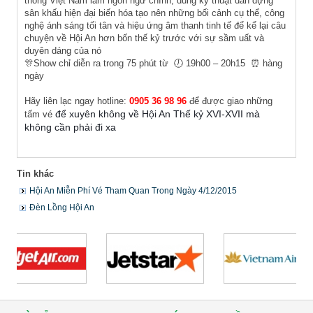
thống Việt Nam làm ngôn ngữ chính, dùng kỹ thuật dàn dựng
sân khấu hiện đại biến hóa tạo nên những bối cảnh cụ thể, công
nghệ ánh sáng tối tân và hiệu ứng âm thanh tinh tế để kể lại câu
chuyện về Hội An hơn bốn thế kỷ trước với sự sầm uất và
duyên dáng của nó
🎊Show chỉ diễn ra trong 75 phút từ 🕖 19h00 – 20h15 ⏰ hàng
ngày
Hãy liên lạc ngay hotline:
0905 36 98 96
để được giao những
để xuyên không về Hội An Thế kỷ XVI-XVII mà
tấm vé
không cần phải đi xa
Tin khác
Hội An Miễn Phí Vé Tham Quan Trong Ngày 4/12/2015
Đèn Lồng Hội An