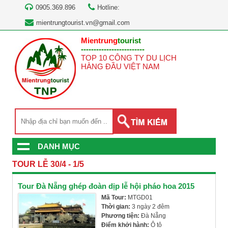
0905.369.896
Hotline:
mientrungtourist.vn@gmail.com
Mientrung
tourist
-------------------------
TOP 10 CÔNG TY DU LỊCH
HÀNG ĐẦU VIỆT NAM
DANH MỤC
TOUR LỄ 30/4 - 1/5
Tour Đà Nẵng ghép đoàn dịp lễ hội pháo hoa 2015
Mã Tour:
MTGD01
Thời gian:
3 ngày 2 đêm
Phương tiện:
Đà Nẵng
Điểm khởi hành:
Ô tô