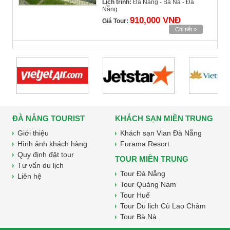
Lịch trình:
Đà Nẵng - Bà Nà - Đà
Nẵng
910,000 VNĐ
Giá Tour:
Chi tiết »
ĐÀ NẴNG TOURIST
KHÁCH SẠN MIỀN TRUNG
Giới thiệu
Khách sạn Vian Đà Nẵng
Hình ảnh khách hàng
Furama Resort
Quy định đặt tour
TOUR MIỀN TRUNG
Tư vấn du lịch
Tour Đà Nẵng
Liên hệ
Tour Quảng Nam
Tour Huế
Tour Du lịch Cù Lao Chàm
Tour Bà Nà