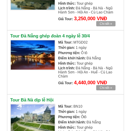
Hình thức:
Tour ghép
Lịch trình:
Đà Nẵng - Bà Nà - Ngũ
Hành Sơn - Hội An - Cù Lao Chàm
3,250,000 VNĐ
Giá Tour:
Chi tiết »
Tour Đà Nẵng ghép đoàn 4 ngày lễ 30/4
Mã Tour:
MTGD02
Thời gian:
1 ngày
Phương tiện:
Ô tô
Điểm khởi hành:
Đà Nẵng
Hình thức:
Tour ghép
Lịch trình:
Đà Nẵng - Bà Nà - Ngũ
Hành Sơn - Hội An - Huế - Cù Lao
Chàm
4,440,000 VNĐ
Giá Tour:
Chi tiết »
Tour Bà Nà dịp lễ Hội
Mã Tour:
BN10
Thời gian:
1 ngày
Phương tiện:
Ôtô
Điểm khởi hành:
Đà Nẵng
Hình thức:
Tour ghép