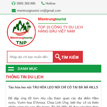
0905.369.896
Hotline:
mientrungtourist.vn@gmail.com
Mientrung
tourist
-------------------------
TOP 10 CÔNG TY DU LỊCH
HÀNG ĐẦU VIỆT NAM
DANH MỤC
THÔNG TIN DU LỊCH
Tàu hỏa leo núi
TÀU HỎA LEO NÚI CHỈ CÓ TẠI BÀ NÀ HILLS
Để đáp ứng tốt hơn nhu cầu tham quan các địa điểm Hầm
rượu, Vườn hoa D’Amour, Chùa Linh Ứng, biệt thự cổ và thiên
nhiên vùng núi cao đặc trưng, Bà Nà Hills đã đưa vào khai thác