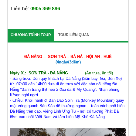
Liên hệ:
0905 369 896
CHƯƠNG TRÌNH TOUR
TOUR LIÊN QUAN
ĐÀ NẴNG – SƠN TRÀ – BÀ NÀ - HỘI AN - HUẾ
(4ngày/3đêm)
Ngày 01: SƠN TRÀ - ĐÀ NẴNG
(Ăn trưa, ăn tối)
- Sáng-trưa: Đón quý khách tại Đà Nẵng (Sân bay, Ga, Bến Xe)
từ 07h00 đến 14h00 đưa đi ăn trưa với đặc sản nổi tiếng Đà
Nẵng “Bánh tráng thịt heo 2 đầu da & Mỳ Quảng”. Nhận phòng
K/sạn nghỉ ngơi.
- Chiều: Khởi hành đi Bán Đảo Sơn Trà (Monkey Mountain) quay
một vòng quanh Bán Đảo để thưởng ngoạn toàn cảnh phố biển
Đà Nẵng trên cao, viếng Linh Ứng Tự - nơi có tượng Phật Bà
65m cao nhất Việt Nam và tắm biển Mỹ Khê Đà Nẵng