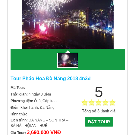
Tour Pháo Hoa Đà Nẵng 2018 4n3đ
5
Mã Tour:
Thời gian:
4 ngày 3 đêm
Phương tiện:
Ô tô, Cáp treo
Điểm khởi hành:
Đà Nẵng
Tổng số 3 đánh giá
Hình thức:
Lịch trình:
ĐÀ NẴNG – SƠN TRÀ –
ĐẶT TOUR
BÀ NÀ - HỘI AN - HUẾ
3,690,000 VNĐ
Giá Tour: