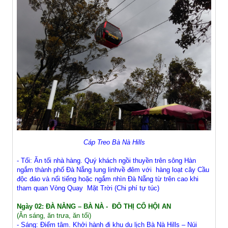
Cáp Treo Bà Nà Hills
- Tối: Ăn tối nhà hàng. Quý khách ngồi thuyền trên sông Hàn
ngắm thành phố Đà Nẵng lung linhvề đêm với hàng loạt cây Cầu
độc đáo và nổi tiếng hoặc ngắm nhìn Đà Nẵng từ trên cao khi
tham quan Vòng Quay Mặt Trời (Chi phí tự túc)
Ngày 02: ĐÀ NẴNG – BÀ NÀ - ĐÔ THỊ CỔ HỘI AN
(Ăn sáng, ăn trưa, ăn tối)
- Sáng: Điểm tâm. Khởi hành đi khu du lịch Bà Nà Hills – Núi