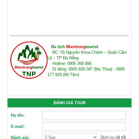
Du lịch
Mientrung
tourist
ĐC: 55 Nguyễn Khoa Chiêm – Quận Cẩm
Lệ – TP Đà Nẵng
Hotline: 0905 369 896
Di động: 0905 830 047 (Ms.Thoa) - 0905
177 929 (Mr.Tâm)
ĐÁNH GIÁ TOUR
Họ tên:
E-mail:
Dịch vụ rất tốt
Đánh giá: