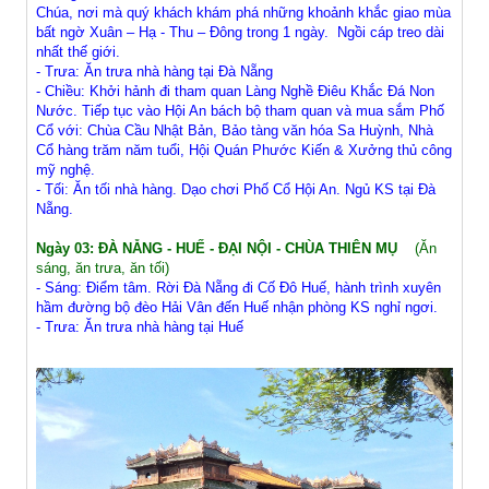
Chúa, nơi mà quý khách khám phá những khoảnh khắc giao mùa
bất ngờ Xuân – Hạ - Thu – Đông trong 1 ngày. Ngồi cáp treo dài
nhất thế giới.
- Trưa: Ăn trưa nhà hàng tại Đà Nẵng
- Chiều: Khởi hảnh đi tham quan Làng Nghề Điêu Khắc Đá Non
Nước. Tiếp tục vào Hội An bách bộ tham quan và mua sắm Phố
Cổ với: Chùa Cầu Nhật Bản, Bảo tàng văn hóa Sa Huỳnh, Nhà
Cổ hàng trăm năm tuổi, Hội Quán Phước Kiến & Xưởng thủ công
mỹ nghệ.
- Tối: Ăn tối nhà hàng. Dạo chơi Phố Cổ Hội An. Ngủ KS tại Đà
Nẵng.
Ngày 03: ĐÀ NẴNG - HUẾ - ĐẠI NỘI - CHÙA THIÊN MỤ
(Ăn
sáng, ăn trưa, ăn tối)
- Sáng: Điểm tâm. Rời Đà Nẵng đi Cố Đô Huế, hành trình xuyên
hầm đường bộ đèo Hải Vân đến Huế nhận phòng KS nghỉ ngơi.
- Trưa: Ăn trưa nhà hàng tại Huế