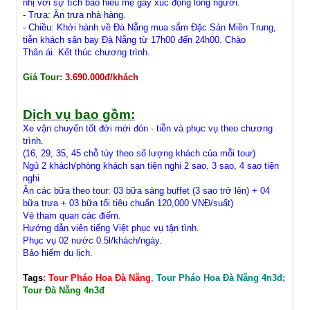
nhị với sự tích báo hiếu mẹ gây xúc động lòng người.
- Trưa: Ăn trưa nhà hàng.
- Chiều: Khởi hành về Đà Nẵng mua sắm Đặc Sản Miền Trung,
tiễn khách sân bay Đà Nẵng từ 17h00 đến 24h00. Chào
Thân ái. Kết thúc chương trình.
Giá Tour:
3.690.000đ/khách
Dịch vụ bao gồm:
Xe vận chuyển tốt đời mới đón - tiễn và phục vụ theo chương
trình.
(16, 29, 35, 45 chỗ tùy theo số lượng khách của mỗi tour)
Ngủ 2 khách/phòng khách sạn tiện nghi 2 sao, 3 sao, 4 sao tiện
nghi
Ăn các bữa theo tour: 03 bữa sáng buffet (3 sao trở lên) + 04
bữa trưa + 03 bữa tối tiêu chuẩn 120,000 VNĐ/suất)
Vé tham quan các điểm.
Hướng dẫn viên tiếng Việt phục vụ tận tình.
Phục vụ 02 nước 0.5l/khách/ngày.
Bảo hiểm du lịch.
Tags
: Tour Pháo Hoa Đà Nẵng
,
Tour Pháo Hoa Đà Nẵng 4n3đ;
Tour Đà Nẵng 4n3đ