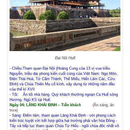
Đại Nội Huế
- Chiều:Tham quan Đại Nội (Hoàng Cung của 13 vị vua triều
Nguyễn, triều đại phong kiến cuối cùng của Việt Nam: Ngọ Môn,
Điện Thái Hoà, Tử Cấm Thành, Thế Miếu, Hiển Lâm Các, Cửu
Đỉnh) và Chùa Thiên Mụ cổ kính, xây dựng từ những năm đầu
của thế kỉ XVII
- Tối: Ăn tối nhà hàng. Quý khách thưởng ngoạn Ca Huế sông
Hương. Ngủ KS tại Huế.
Ngày 04: LĂNG KHẢI ĐỊNH – Tiễn khách
(Ăn sáng, ăn
trưa)
- Sáng: Điểm tâm, tham quan Lăng Khải Định - với phong cách
kiến trúc tuyệt vời kết hợp giữa hai trường phái văn hóa Đông -
Tây và tiếp tục tham quan Chùa Từ Hiếu - ngôi chùa độc nhất vô