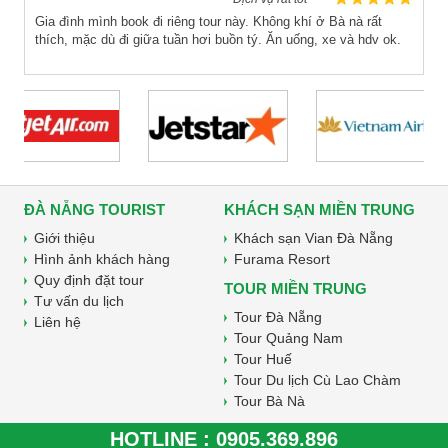
Gia đình mình book đi riêng tour này. Không khí ở Bà nà rất
thích, mặc dù đi giữa tuần hơi buồn tý. Ăn uống, xe và hdv ok.
ĐÀ NẴNG TOURIST
KHÁCH SẠN MIỀN TRUNG
Giới thiệu
Khách sạn Vian Đà Nẵng
Hình ảnh khách hàng
Furama Resort
Quy định đặt tour
TOUR MIỀN TRUNG
Tư vấn du lịch
Tour Đà Nẵng
Liên hệ
Tour Quảng Nam
Tour Huế
Tour Du lịch Cù Lao Chàm
Tour Bà Nà
HOTLINE :
0905.369.896
Copyright © 2010 - 2026 Tam Nguyen Phat JSC. All rights reserved.