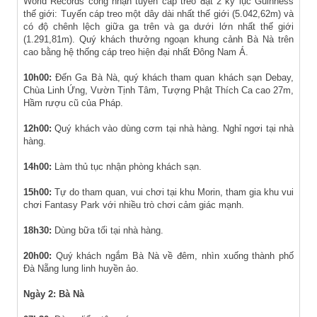
World Records công nhận tuyến cáp treo đạt 2 kỷ lục Guinness
thế giới: Tuyến cáp treo một dây dài nhất thế giới (5.042,62m) và
có độ chênh lệch giữa ga trên và ga dưới lớn nhất thế giới
(1.291,81m). Quý khách thưởng ngoạn khung cảnh Bà Nà trên
cao bằng hệ thống cáp treo hiện đại nhất Đông Nam Á.
10h00:
Đến Ga Bà Nà, quý khách tham quan khách sạn Debay,
Chùa Linh Ứng, Vườn Tịnh Tâm, Tượng Phật Thích Ca cao 27m,
Hầm rượu cũ của Pháp.
12h00:
Quý khách vào dùng cơm tại nhà hàng. Nghỉ ngơi tại nhà
hàng.
14h00:
Làm thủ tục nhận phòng khách sạn.
15h00:
Tự do tham quan, vui chơi tại khu Morin, tham gia khu vui
chơi Fantasy Park với nhiều trò chơi cảm giác mạnh.
18h30:
Dùng bữa tối tại nhà hàng.
20h00:
Quý khách ngắm Bà Nà về đêm, nhìn xuống thành phố
Đà Nẵng lung linh huyền ảo.
Ngày 2: Bà Nà