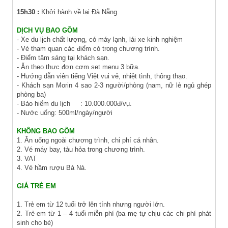
15h30 :
Khởi hành về lại Đà Nẵng.
DỊCH VỤ BAO GỒM
- Xe du lịch chất lượng, có máy lạnh, lái xe kinh nghiệm
- Vé tham quan các điểm có trong chương trình.
- Điểm tâm sáng tại khách sạn.
- Ăn theo thực đơn cơm set menu 3 bữa.
- Hướng dẫn viên tiếng Việt vui vẻ, nhiệt tình, thông thạo.
- Khách sạn Morin 4 sao 2-3 người/phòng (nam, nữ lẻ ngủ ghép
phòng ba)
- Bảo hiểm du lịch : 10.000.000đ/vụ.
- Nước uống: 500ml/ngày/người
KHÔNG BAO GỒM
1. Ăn uống ngoài chương trình, chi phí cá nhân.
2. Vé máy bay, tàu hỏa trong chương trình.
3. VAT
4. Vé hầm rượu Bà Nà.
GIÁ TRẺ EM
1. Trẻ em từ 12 tuổi trở lên tính nhưng người lớn.
2. Trẻ em từ 1 – 4 tuổi miễn phí (ba mẹ tự chịu các chi phí phát
sinh cho bé)