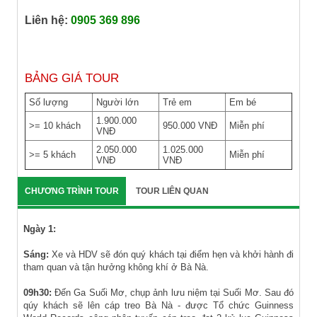
Liên hệ:
0905 369 896
BẢNG GIÁ TOUR
Số lượng
Người lớn
Trẻ em
Em bé
1.900.000
>= 10 khách
950.000 VNĐ
Miễn phí
VNĐ
2.050.000
1.025.000
>= 5 khách
Miễn phí
VNĐ
VNĐ
CHƯƠNG TRÌNH TOUR
TOUR LIÊN QUAN
Ngày 1:
Sáng:
Xe và HDV sẽ đón quý khách tại điểm hẹn và khởi hành đi
tham quan và tận hưởng không khí ở Bà Nà.
09h30:
Đến Ga Suối Mơ, chụp ảnh lưu niệm tại Suối Mơ. Sau đó
qúy khách sẽ lên cáp treo Bà Nà - được Tổ chức Guinness