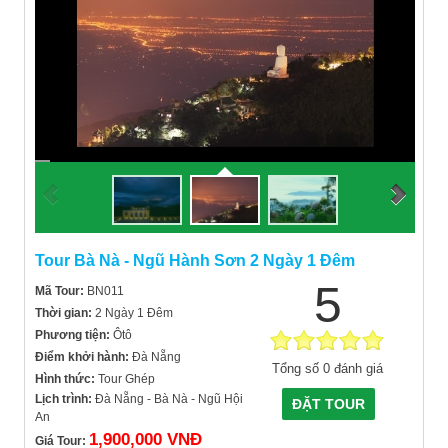
Tour Bà Nà - Ngũ Hành Sơn 2 Ngày 1 Đêm
5
Mã Tour:
BN011
Thời gian:
2 Ngày 1 Đêm
Phương tiện:
Ôtô
Điểm khởi hành:
Đà Nẵng
Tổng số 0 đánh giá
Hình thức:
Tour Ghép
Lịch trình:
Đà Nẵng - Bà Nà - Ngũ Hội
ĐẶT TOUR
An
1,900,000 VNĐ
Giá Tour: