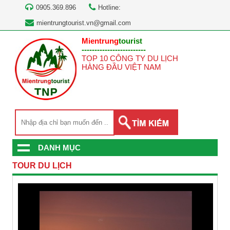
0905.369.896
Hotline:
mientrungtourist.vn@gmail.com
Mientrung
tourist
-------------------------
TOP 10 CÔNG TY DU LỊCH
HÀNG ĐẦU VIỆT NAM
DANH MỤC
TOUR DU LỊCH