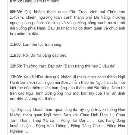
07h30:
Dùng điểm tâm sáng.
08h30:
Quý khách tham quan Cầu Treo, đỉnh núi Chúa cao
1.487m, chiêm ngưỡng toàn cảnh thành phố Đà Nẵng.Thưởng
ngoạn phong cảnh núi rừng và vùng đồng bằng xanh mướt trải
dài xuống phía Nam. Sau đó khách tự do tham quan và chụp ảnh
lưu niệm tại đây.
11h00
: Làm thủ tục trả phòng.
11h30:
Rời Bà Nà bằng cáp treo.
12h30:
Thưởng thức Đặc sản “Bánh tráng thịt heo 2 đầu da”
13h00:
Xe và HDV đưa quý khách đi tham quan danh thắng Ngũ
Hành Sơn với năm ngọn núi được nằm theo hệ Ngũ Hành là một
kiệt tác của thiên nhiên ban tặng cho thành phố Đà Nẵng. Nhìn từ
trên cao Ngũ Hành Sơn giống như một bàn tay của Trời ấn định
nơi đây là vùng đất thiêng.
Tại đây, quý khách tham quan làng đá mỹ nghệ truyền thống Non
Nước, tham quan Ngũ Hành Sơn với Chùa Linh Ứng 1 , Chùa
Tam Thai , Tháp Xá Lợi , Vọng Hải Đài … , các hang đông
huyền hoặc : Động Vân Thông , Động Tàng Chơn , Động Hoa
Nghiêm …