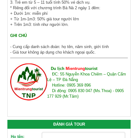
3. Trẻ em từ 5 – 11 tuổi tính 50% vé dịch vụ.
* Riêng đối với chương trình Bà Nà 2 ngày 1 đêm:
+ Dưới 1m: miễn phí
+ Từ 1m-1m3: 50% giá tour người lớn
+ Trên 1m3: tính như người lớn.
GHI CHÚ
- Cung cấp danh sách đoàn: họ tên, năm sinh, giới tính
- Giá tour không áp dụng cho khách ngoại quốc.
Du lịch
Mientrung
tourist
ĐC: 55 Nguyễn Khoa Chiêm – Quận Cẩm
Lệ – TP Đà Nẵng
Hotline: 0905 369 896
Di động: 0905 830 047 (Ms.Thoa) - 0905
177 929 (Mr.Tâm)
ĐÁNH GIÁ TOUR
Họ tên: