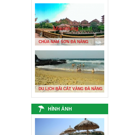
BIỂN ĐÀ NẴNG ĐẸP NHẤT VIỆT NAM
CHÙA NAM SƠN ĐÀ NẴNG
DU XUÂN 1
DU LỊCH BÃI CÁT VÀNG ĐÀ NẴNG
ĐỘNG THIÊN ĐƯỜNG
HÌNH ẢNH
ĐỀN BÀ TRIỆU