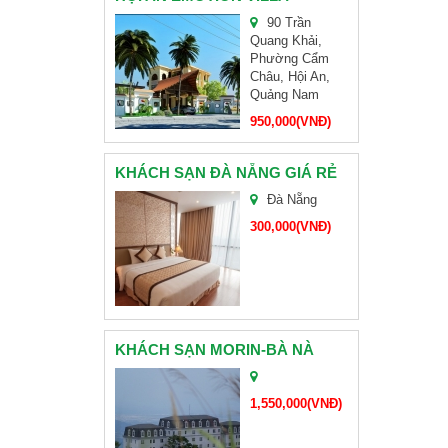
90 Trần
CHÙA LINH ỨNG SƠN TRÀ
Quang Khải,
Phường Cẩm
Châu, Hội An,
HỘI NGHỊ KHÁCH HÀNG HEIFE VIỆT NAM
Quảng Nam
950,000(VNĐ)
ĐẠI LÝ VÉ MÁY BAY CÁC HÃNG VIETNAMAIRLINE, VIETJETAIR, JETSTAR PACIFIC
KHÁCH SẠN ĐÀ NẴNG GIÁ RẺ
TAM GIÁC MẠCH
Đà Nẵng
300,000(VNĐ)
BÁNH KẸO HẢI HÀ
BAMBOO AIRWAYS MỞ BÁN VÉ ĐƯỜNG BAY MỚI TP. HỒ CHÍ MINH – ĐÀ NẴNG GIÁ ƯU ĐÃI
CHÙA NAM SƠN ĐÀ NẴNG
KHÁCH SẠN MORIN-BÀ NÀ
ĐOÀN CHỊ HOÀNG-CẦN THƠ
1,550,000(VNĐ)