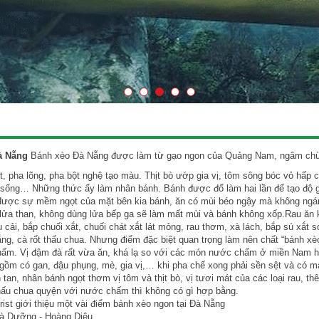
à Nẵng
Bánh xèo Đà Nẵng được làm từ gạo ngon của Quảng Nam, ngâm chừn
t, pha lõng, pha bột nghệ tạo màu. Thịt bò ướp gia vị, tôm sông bóc vỏ hấp ch
sống… Những thức ấy làm nhân bánh. Bánh được đổ làm hai lần để tạo độ g
được sự mềm ngọt của mặt bên kia bánh, ăn có mùi béo ngậy mà không ngá
 lửa than, không dùng lửa bếp ga sẽ làm mất mùi và bánh không xốp.Rau ă
au cải, bắp chuối xắt, chuối chát xắt lát mỏng, rau thơm, xà lách, bắp sú xắt
rắng, cà rốt thấu chua. Nhưng điểm đặc biệt quan trọng làm nên chất “bánh x
hấm. Vị đậm đà rất vừa ăn, khá lạ so với các món nước chấm ở miền Nam 
ồm có gan, đậu phụng, mè, gia vị,… khi pha chế xong phải sền sệt và có 
 tan, nhân bánh ngọt thơm vị tôm và thịt bò, vị tươi mát của các loại rau, t
hấu chua quyện với nước chấm thì không có gì hợp bằng.
rist giới thiệu một vài điểm bánh xèo ngon tại Đà Nẵng
bà Dưỡng - Hoàng Diệu