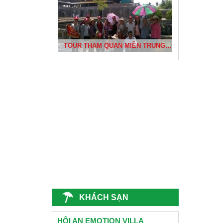
BÃI TẮM NHẬT LỆ VÀ KHU KHẢO CỔ BÀU TRÓ
TOUR THAM QUAN MIỀN TRUNG CỦA DỰ ÁN PHÁT TRIỂN CỘNG ĐỒNG BÌNH THUẬN
ĐÈN LỒNG HỘI AN
CÔNG TY CHỊ THƯƠNG- QUẢNG NINH DU LỊCH ĐÀ NẴNG 2015
CỐ ĐÔ HUẾ
TRƯỜNG CẤP 2 NGUYỄN VĂN TRỖI - QUẢNG NAM
KHÁCH SẠN
HỘI AN EMOTION VILLA