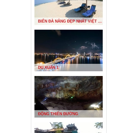
BIỂN ĐÀ NẴNG ĐẸP NHẤT VIỆT NAM
NHÀ RÔNG TÂY NGUYÊN
DU XUÂN 1
ĐẢO LÝ SƠN
ĐỘNG THIÊN ĐƯỜNG