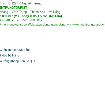
cô Sự ở 129 Hồ Nguyên Trừng
IENTRUNGTOURIST
Hoàng – Vĩnh Trung – Thanh Khê – Đà Nẵng
05 830 047 (Ms.Thoa)/ 0905 177 929 (Mr.Tâm)
 886 818 - Fax: 0511 3 886 819
@mientrungtourist.vn Web: www.danangtourist.net.vn ,www.mientrungtourist.v
Cuốn Thịt Heo Đà Nẵng
ịt Heo Đà Nẵng
à Nẵng Không Nên Bỏ Qua