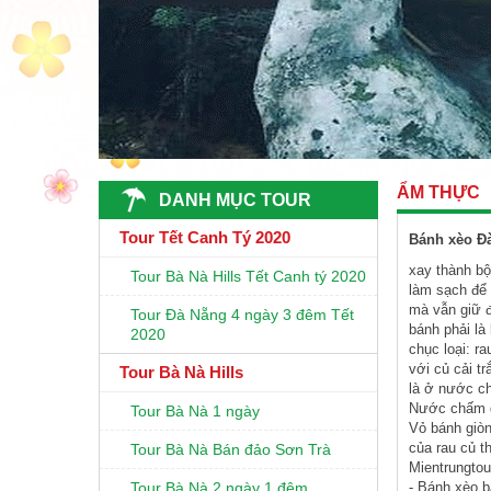
ẨM THỰC
DANH MỤC TOUR
Tour Tết Canh Tý 2020
Bánh xèo Đ
xay thành bộ
Tour Bà Nà Hills Tết Canh tý 2020
làm sạch để 
mà vẫn giữ 
Tour Đà Nẵng 4 ngày 3 đêm Tết
bánh phải là
2020
chục loại: r
với củ cải t
Tour Bà Nà Hills
là ở nước c
Nước chấm g
Tour Bà Nà 1 ngày
Vỏ bánh giòn
của rau củ t
Tour Bà Nà Bán đảo Sơn Trà
Mientrungtou
Tour Bà Nà 2 ngày 1 đêm
- Bánh xèo 