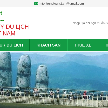
mientrungtourist.vn@gmail.com
t
---
Y DU LỊCH
T NAM
UR DU LỊCH
KHÁCH SẠN
THUÊ XE
T