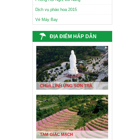
Dịch vụ pháo hoa 2015
Vé Máy Bay
CHÙA NAM SƠN ĐÀ NẴNG
ĐỊA ĐIỂM HẤP DẪN
CHÙA LINH ỨNG SƠN TRÀ
TAM GIÁC MẠCH