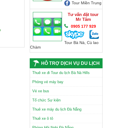
Tour Miền Trung
Tư vấn đặt tour
Mr Tâm
0905 177 929
n
Tour Bà Nà, Cù lao
Chàm
HỖ TRỢ DỊCH VỤ DU LỊCH
CHÙA LINH ỨNG SƠN TRÀ
Thuê xe đi Tour du lịch Bà Nà Hills
Phòng vé máy bay
Vé xe bus
Tổ chức Sự kiện
Thuê xe máy du lịch Đà Nẵng
TAM GIÁC MẠCH
Thuê xe ô tô
Phòng Hội Nghị Đà Nẵng