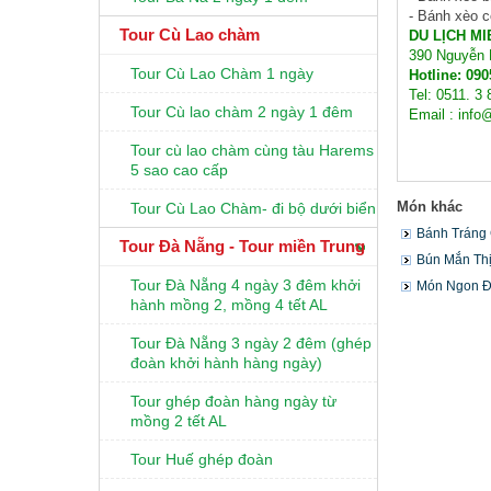
- Bánh xèo 
Tour Cù Lao chàm
DU LỊCH M
390 Nguyễn 
Tour Cù Lao Chàm 1 ngày
Hotline: 09
Tel: 0511. 3
Tour Cù lao chàm 2 ngày 1 đêm
Email : info
Tour cù lao chàm cùng tàu Harems
5 sao cao cấp
Món khác
Tour Cù Lao Chàm- đi bộ dưới biển
Bánh Tráng 
Tour Đà Nẵng - Tour miền Trung
Bún Mắn Th
Tour Đà Nẵng 4 ngày 3 đêm khởi
Món Ngon Đ
hành mồng 2, mồng 4 tết AL
Tour Đà Nẵng 3 ngày 2 đêm (ghép
đoàn khởi hành hàng ngày)
Tour ghép đoàn hàng ngày từ
mồng 2 tết AL
Tour Huế ghép đoàn