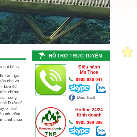
HỖ TRỢ TRỰC TUYẾN
Điều hành
g 4 tiếng,
Ms Thoa
ín tới, giá
0905 830 047
iòn cho vỏ
n. Lửa đổ
n kèm chừng
Điều hành
 sợi… cộng
èo bà Dưỡng”
hay ở Huế.
Hotline 24/24
màu nâu đậm.
Kinh doanh
hêm chút chua
0905 369 896